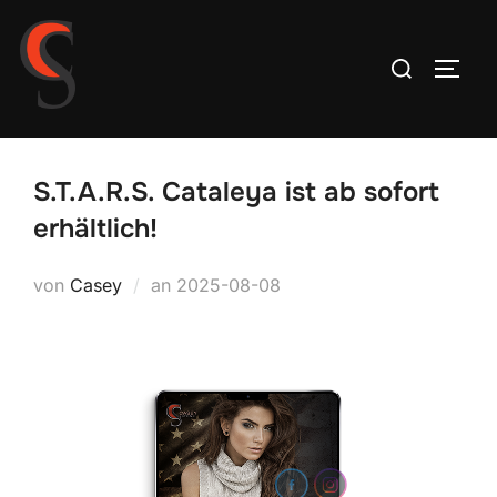
Zum
Inhalt
Suchen
SEIT
springen
nach:
S.T.A.R.S. Cataleya ist ab sofort
erhältlich!
Veröffentlicht
von
Casey
an
2025-08-08
am