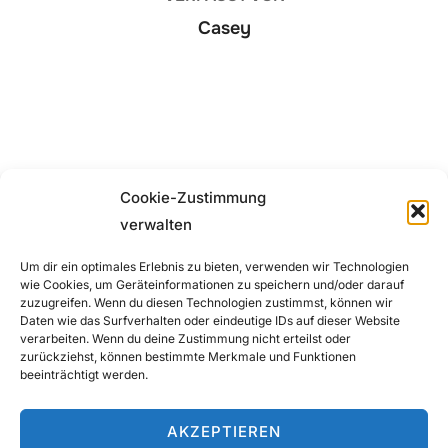
Casey
SCHREIBE EINEN KOMMENTAR
Cookie-Zustimmung
verwalten
Um dir ein optimales Erlebnis zu bieten, verwenden wir Technologien
wie Cookies, um Geräteinformationen zu speichern und/oder darauf
Du musst
angemeldet
sein, um einen Kommentar
zuzugreifen. Wenn du diesen Technologien zustimmst, können wir
Daten wie das Surfverhalten oder eindeutige IDs auf dieser Website
abzugeben.
verarbeiten. Wenn du deine Zustimmung nicht erteilst oder
zurückziehst, können bestimmte Merkmale und Funktionen
beeinträchtigt werden.
AKZEPTIEREN