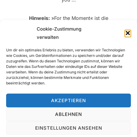
Hinweis:
»For the Moment« ist die
Mann/Frau Version des 8. Teils meiner
Cookie-Zustimmung
Female Lovestories (Temptation,
verwalten
Seduction, Change).
Um dir ein optimales Erlebnis zu bieten, verwenden wir Technologien
wie Cookies, um Geräteinformationen zu speichern und/oder darauf
zuzugreifen. Wenn du diesen Technologien zustimmst, können wir
Link zum eBook
Link zum Taschenbuch
Daten wie das Surfverhalten oder eindeutige IDs auf dieser Website
verarbeiten. Wenn du deine Zustimmung nicht erteilst oder
zurückziehst, können bestimmte Merkmale und Funktionen
beeinträchtigt werden.
AKZEPTIEREN
Datenschutzerklärung
ABLEHNEN
Copyright © 2026 Casey Stone
Inspiro Theme
von
WPZOOM
EINSTELLUNGEN ANSEHEN