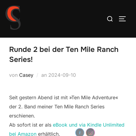
Zum
Inhalt
Suchen
SEIT
springen
nach:
Runde 2 bei der Ten Mile Ranch
Series!
Veröffentlicht
von
Casey
an
2024-09-10
am
Seit gestern Abend ist mit »Ten Mile Adventure«
der 2. Band meiner Ten Mile Ranch Series
erschienen.
Ab sofort ist er als
eBook und via Kindle Unlimited
bei Amazon
erhältlich.