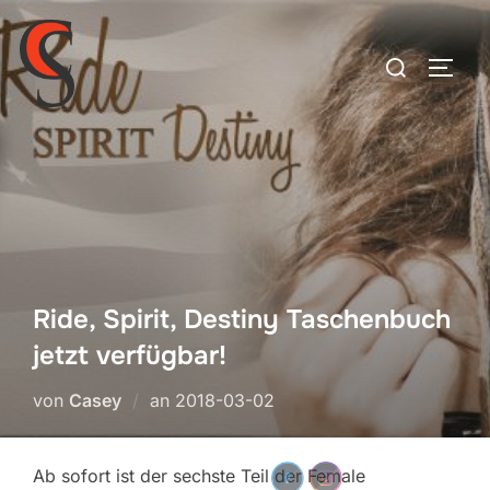
Zum
Inhalt
Suchen
SEIT
springen
nach:
Ride, Spirit, Destiny Taschenbuch
jetzt verfügbar!
Veröffentlicht
von
Casey
an
2018-03-02
am
Ab sofort ist der sechste Teil der Female