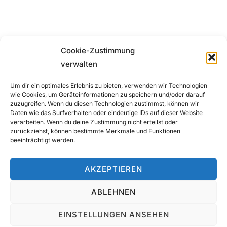
SCHREIBE EINEN KOMMENTAR
Cookie-Zustimmung
verwalten
Um dir ein optimales Erlebnis zu bieten, verwenden wir Technologien
wie Cookies, um Geräteinformationen zu speichern und/oder darauf
zuzugreifen. Wenn du diesen Technologien zustimmst, können wir
Du musst
angemeldet
sein, um einen Kommentar
Daten wie das Surfverhalten oder eindeutige IDs auf dieser Website
verarbeiten. Wenn du deine Zustimmung nicht erteilst oder
abzugeben.
zurückziehst, können bestimmte Merkmale und Funktionen
beeinträchtigt werden.
AKZEPTIEREN
ABLEHNEN
Datenschutzerklärung
Copyright © 2026 Casey Stone
EINSTELLUNGEN ANSEHEN
Inspiro Theme
von
WPZOOM