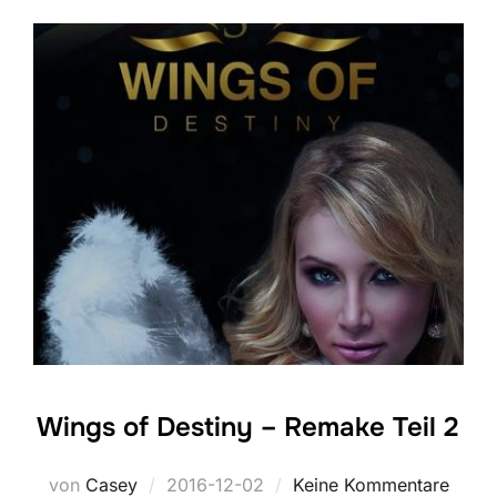
Wings of Destiny – Remake Teil 2
Veröffentlicht
von
Casey
2016-12-02
Keine Kommentare