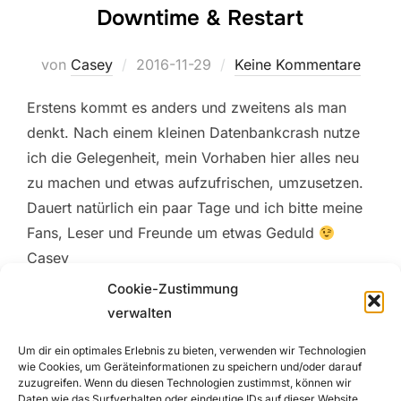
Downtime & Restart
Veröffentlicht
von
Casey
2016-11-29
Keine Kommentare
am
Erstens kommt es anders und zweitens als man
denkt. Nach einem kleinen Datenbankcrash nutze
ich die Gelegenheit, mein Vorhaben hier alles neu
zu machen und etwas aufzufrischen, umzusetzen.
Dauert natürlich ein paar Tage und ich bitte meine
Fans, Leser und Freunde um etwas Geduld
Casey
Cookie-Zustimmung
verwalten
Um dir ein optimales Erlebnis zu bieten, verwenden wir Technologien
wie Cookies, um Geräteinformationen zu speichern und/oder darauf
zuzugreifen. Wenn du diesen Technologien zustimmst, können wir
Daten wie das Surfverhalten oder eindeutige IDs auf dieser Website