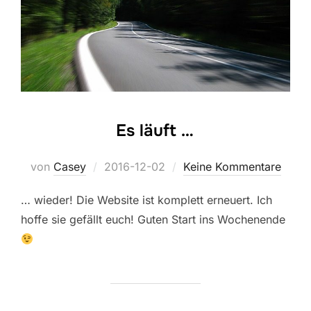
Es läuft …
Veröffentlicht
von
Casey
2016-12-02
Keine Kommentare
am
… wieder! Die Website ist komplett erneuert. Ich
hoffe sie gefällt euch! Guten Start ins Wochenende