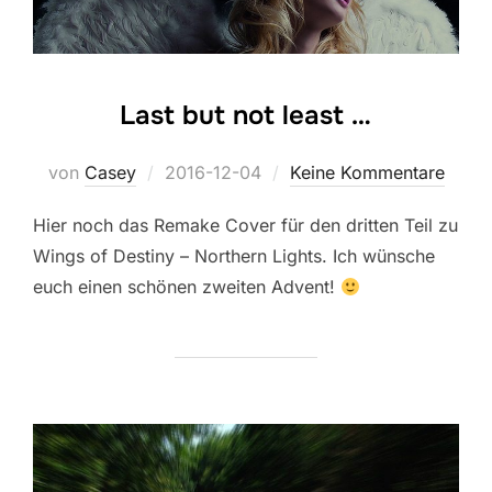
Last but not least …
Veröffentlicht
von
Casey
2016-12-04
Keine Kommentare
am
Hier noch das Remake Cover für den dritten Teil zu
Wings of Destiny – Northern Lights. Ich wünsche
euch einen schönen zweiten Advent!